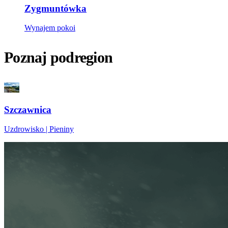
Zygmuntówka
Wynajem pokoi
Poznaj podregion
Szczawnica
Uzdrowisko | Pieniny