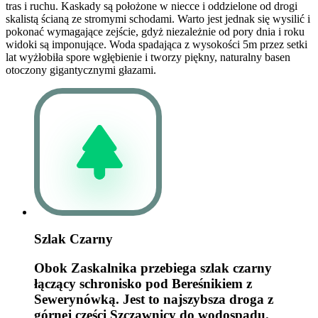
tras i ruchu. Kaskady są położone w niecce i oddzielone od drogi
skalistą ścianą ze stromymi schodami. Warto jest jednak się wysilić i
pokonać wymagające zejście, gdyż niezależnie od pory dnia i roku
widoki są imponujące. Woda spadająca z wysokości 5m przez setki
lat wyżłobiła spore wgłębienie i tworzy piękny, naturalny basen
otoczony gigantycznymi głazami.
Szlak Czarny
Obok Zaskalnika przebiega szlak czarny
łączący schronisko pod Bereśnikiem z
Sewerynówką. Jest to najszybsza droga z
górnej części Szczawnicy do wodospadu.