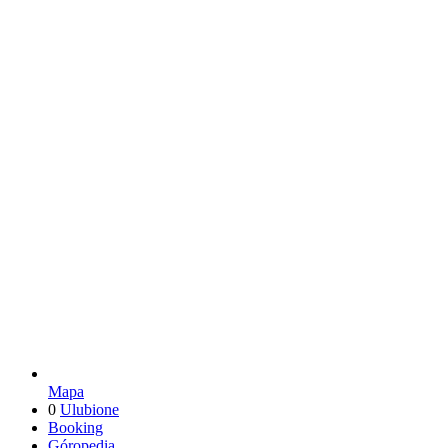
Mapa
0
Ulubione
Booking
Góropedia