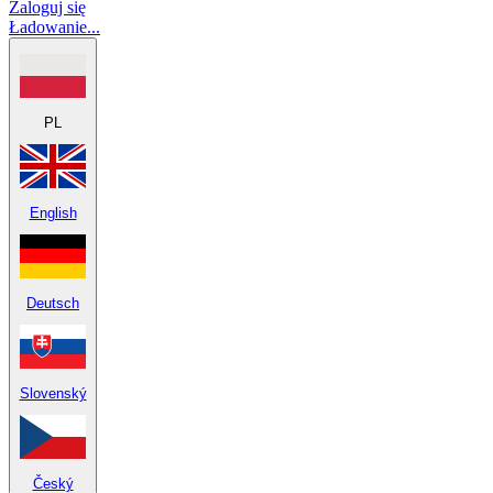
Zaloguj się
Ładowanie...
PL
English
Deutsch
Slovenský
Český