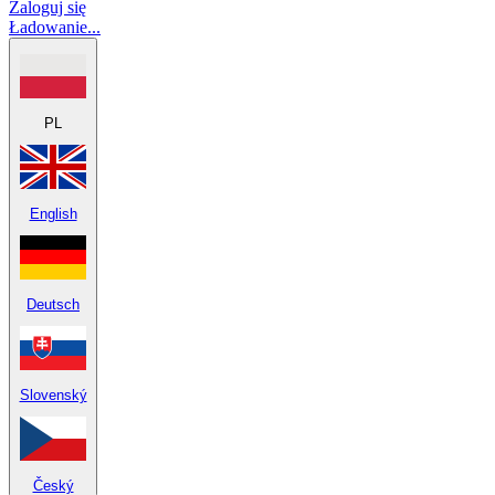
Zaloguj się
Ładowanie...
PL
English
Deutsch
Slovenský
Český