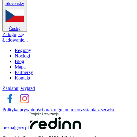
Slovenský
Český
Zaloguj się
Ładowanie...
Regiony
Noclegi
Blog
Mapa
Partnerzy
Kontakt
Zaplanuj wyjazd
Polityka prywatności oraz regulamin korzystania z serwisu
poznajgory.pl