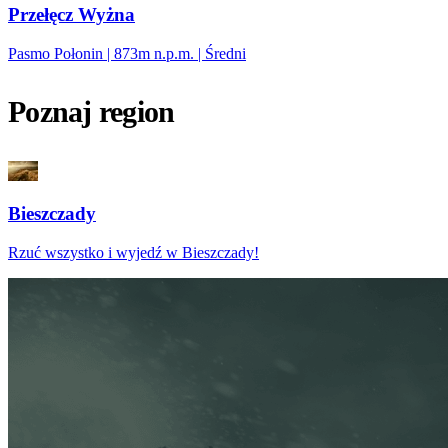
Przełęcz Wyżna
Pasmo Połonin | 873m n.p.m. | Średni
Poznaj region
Bieszczady
Rzuć wszystko i wyjedź w Bieszczady!