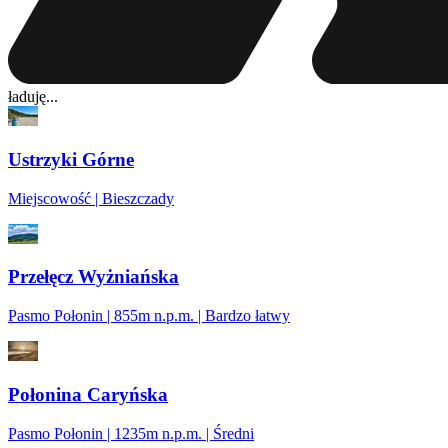
ładuję...
Ustrzyki Górne
Miejscowość | Bieszczady
Przełęcz Wyżniańska
Pasmo Połonin | 855m n.p.m. | Bardzo łatwy
Połonina Caryńska
Pasmo Połonin | 1235m n.p.m. | Średni