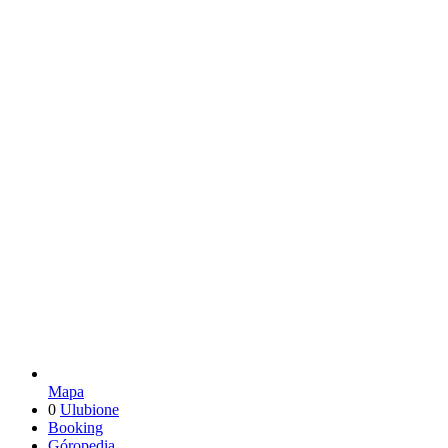
Mapa
0
Ulubione
Booking
Góropedia