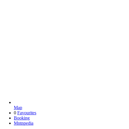
Map
0
Favourites
Booking
Mntnpedia