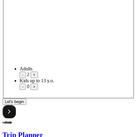
Adults
2
-
+
Kids up to 13 y.o.
0
-
+
Let's begin
Trip Planner