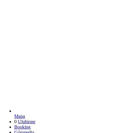
Mapa
0
Ulubione
Booking
Góropedia