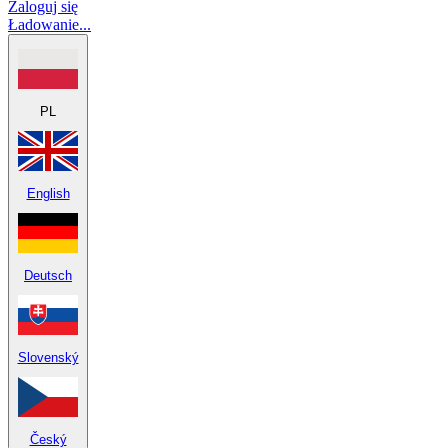
Zaloguj się
Ładowanie...
PL
English
Deutsch
Slovenský
Český