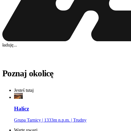
ładuję...
Poznaj okolicę
Jesteś tutaj
Halicz
Grupa Tarnicy | 1333m n.p.m. | Trudny
Warte uwagi