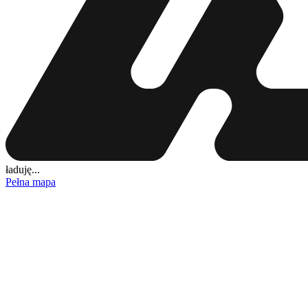
ładuję...
Pełna mapa