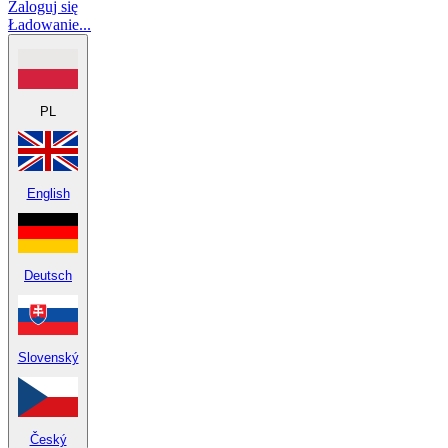
Zaloguj się
Ładowanie...
PL
English
Deutsch
Slovenský
Český