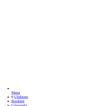
Mapa
0
Ulubione
Booking
Góropedia