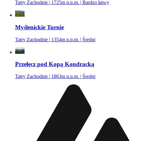
Tatry Zachodnie | 1725m n.p.m. | Bardzo łatwy
Myślenickie Turnie
Tatry Zachodnie | 1354m n.p.m. | Średni
Przełęcz pod Kopą Kondracką
Tatry Zachodnie | 1863m n.p.m. | Średni