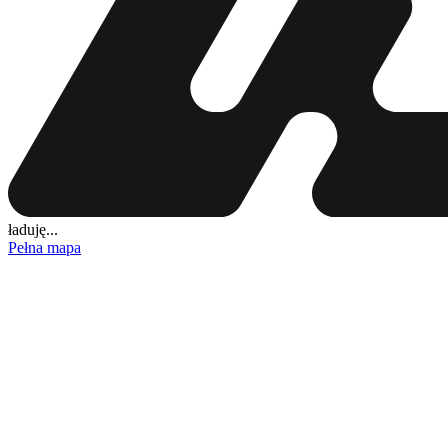
ładuję...
Pełna mapa