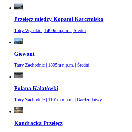
Przełęcz między Kopami Karczmisko
Tatry Wysokie | 1499m n.p.m. | Średni
Giewont
Tatry Zachodnie | 1895m n.p.m. | Średni
Polana Kalatówki
Tatry Zachodnie | 1191m n.p.m. | Bardzo łatwy
Kondracka Przełęcz