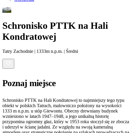
Schronisko PTTK na Hali
Kondratowej
Tatry Zachodnie | 1333m n.p.m. | Średni
Poznaj miejsce
Schronisko PTTK na Hali Kondratowej to najmniejszy tego typu
obiekt w polskich Tatrach, malowniczo położony na wysokości
1333 m n.p.m. u stóp Giewontu. Obecny drewniany budynek
wzniesiono w latach 1947–1948, a jego unikalną historię
przypomina ogromny głaz, który w 1953 roku stoczył się ze zbocza
i uderzył w ścianę jadalni. Ze względu na swoją kameralną
atmosferę oraz strategiczne położenie na szlakach prowadzących na