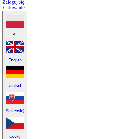
Zaloguj się
Ładowanie...
PL
English
Deutsch
Slovenský
Český