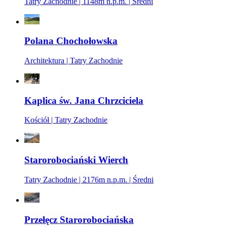
Tatry Zachodnie | 1148m n.p.m. | Średni
Polana Chochołowska
Architektura | Tatry Zachodnie
Kaplica św. Jana Chrzciciela
Kościół | Tatry Zachodnie
Starorobociański Wierch
Tatry Zachodnie | 2176m n.p.m. | Średni
Przełęcz Starorobociańska