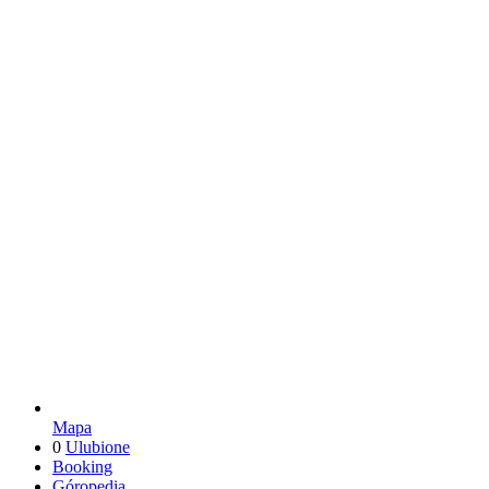
Mapa
0
Ulubione
Booking
Góropedia