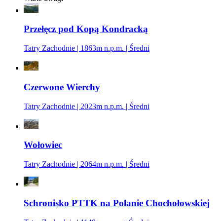
Przełęcz pod Kopą Kondracką
Tatry Zachodnie | 1863m n.p.m. | Średni
Czerwone Wierchy
Tatry Zachodnie | 2023m n.p.m. | Średni
Wołowiec
Tatry Zachodnie | 2064m n.p.m. | Średni
Schronisko PTTK na Polanie Chochołowskiej