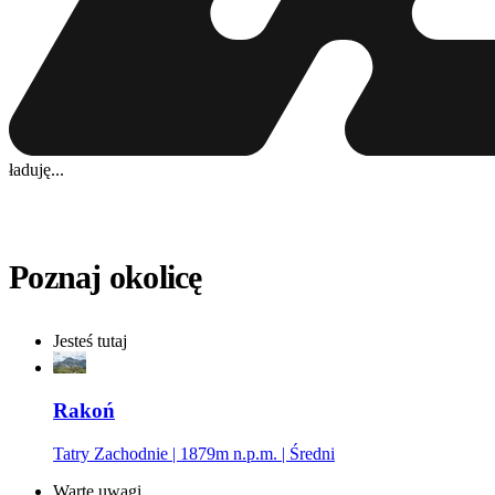
ładuję...
Poznaj okolicę
Jesteś tutaj
Rakoń
Tatry Zachodnie | 1879m n.p.m. | Średni
Warte uwagi