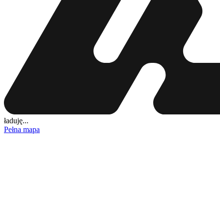
ładuję...
Pełna mapa