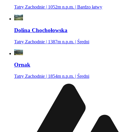
Tatry Zachodnie | 1052m n.p.m. | Bardzo łatwy
Dolina Chochołowska
Tatry Zachodnie | 1387m n.p.m. | Średni
Ornak
Tatry Zachodnie | 1854m n.p.m. | Średni