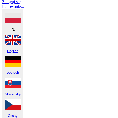
Zaloguj się
Ładowanie...
PL
English
Deutsch
Slovenský
Český