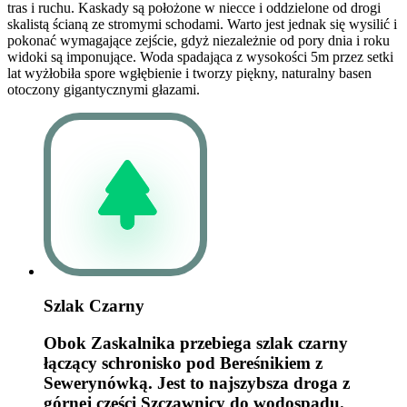
tras i ruchu. Kaskady są położone w niecce i oddzielone od drogi
skalistą ścianą ze stromymi schodami. Warto jest jednak się wysilić i
pokonać wymagające zejście, gdyż niezależnie od pory dnia i roku
widoki są imponujące. Woda spadająca z wysokości 5m przez setki
lat wyżłobiła spore wgłębienie i tworzy piękny, naturalny basen
otoczony gigantycznymi głazami.
Szlak Czarny
Obok Zaskalnika przebiega szlak czarny
łączący schronisko pod Bereśnikiem z
Sewerynówką. Jest to najszybsza droga z
górnej części Szczawnicy do wodospadu.