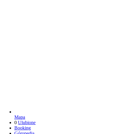
Mapa
0
Ulubione
Booking
Góropedia