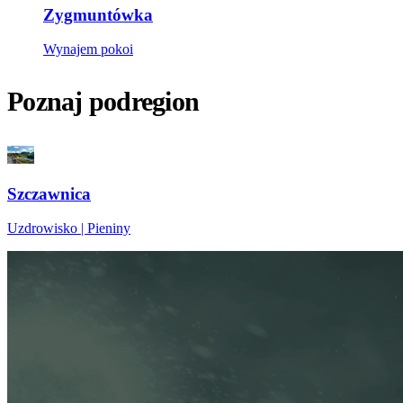
Zygmuntówka
Wynajem pokoi
Poznaj podregion
Szczawnica
Uzdrowisko | Pieniny