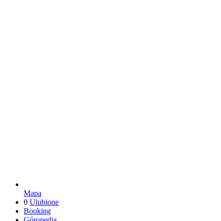
Mapa
0
Ulubione
Booking
Góropedia