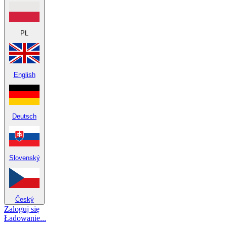
PL
English
Deutsch
Slovenský
Český
Zaloguj się
Ładowanie...