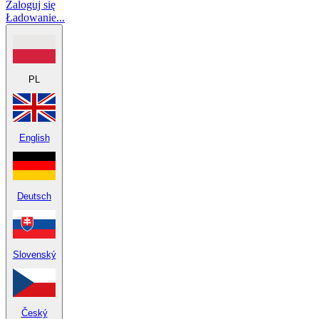
Zaloguj się
Ładowanie...
PL
English
Deutsch
Slovenský
Český