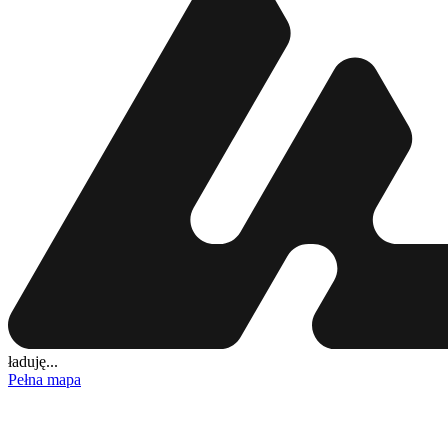
ładuję...
Pełna mapa