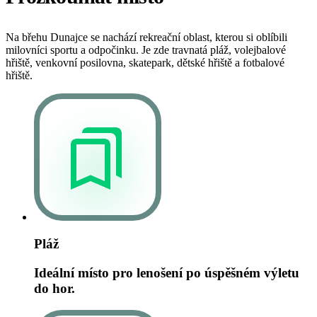
Na břehu Dunajce se nachází rekreační oblast, kterou si oblíbili
milovníci sportu a odpočinku. Je zde travnatá pláž, volejbalové
hřiště, venkovní posilovna, skatepark, dětské hřiště a fotbalové
hřiště.
Pláž
Ideální místo pro lenošení po úspěšném výletu
do hor.