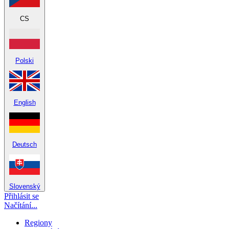
CS
Polski
English
Deutsch
Slovenský
Přihlásit se
Načítání...
Regiony