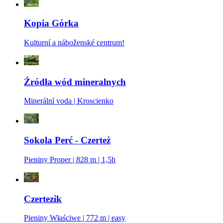
Kopia Górka
Kulturní a náboženské centrum!
Źródła wód mineralnych
Minerální voda | Kroscienko
Sokola Perć - Czerteż
Pieniny Proper | 828 m | 1,5h
Czertezik
Pieniny Właściwe | 772 m | easy