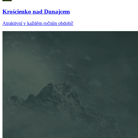
Krościenko nad Dunajcem
Atraktivní v každém ročním období!