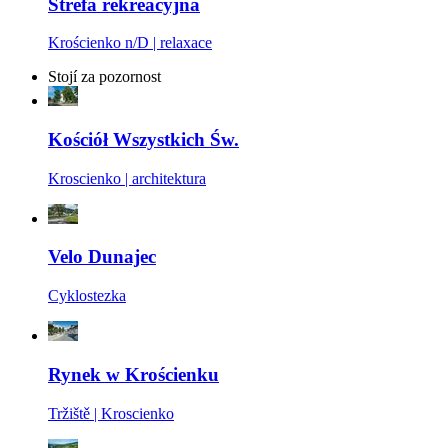
Strefa rekreacyjna
Krościenko n/D | relaxace
Stojí za pozornost
Kościół Wszystkich Św.
Kroscienko | architektura
Velo Dunajec
Cyklostezka
Rynek w Krościenku
Tržiště | Kroscienko