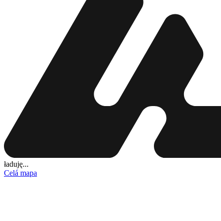
ładuję...
Celá mapa