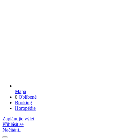
Mapa
0
Oblíbené
Booking
Horopédie
Zaplánujte výlet
Přihlásit se
Načítání...