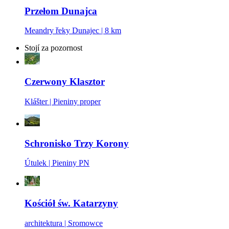
Przełom Dunajca
Meandry řeky Dunajec | 8 km
Stojí za pozornost
Czerwony Klasztor
Klášter | Pieniny proper
Schronisko Trzy Korony
Útulek | Pieniny PN
Kościół św. Katarzyny
architektura | Sromowce