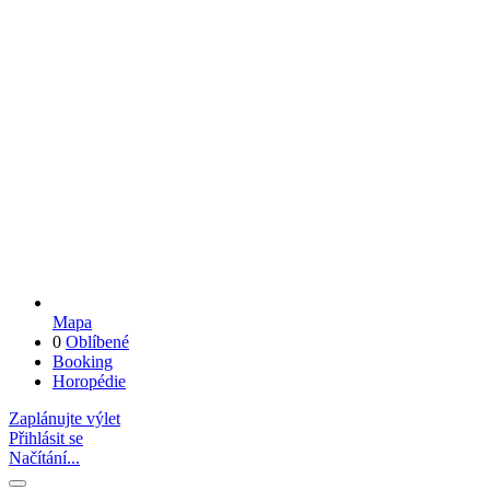
Mapa
0
Oblíbené
Booking
Horopédie
Zaplánujte výlet
Přihlásit se
Načítání...