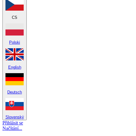
CS
Polski
English
Deutsch
Slovenský
Přihlásit se
Načítání...