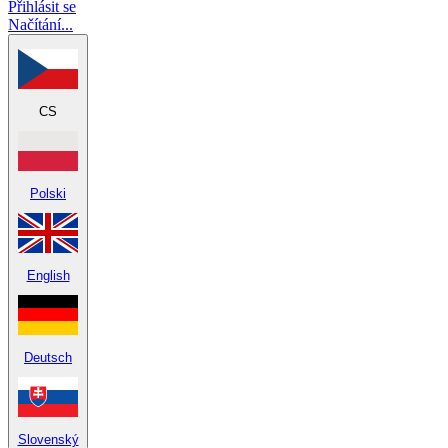
Přihlásit se
Načítání...
CS
Polski
English
Deutsch
Slovenský