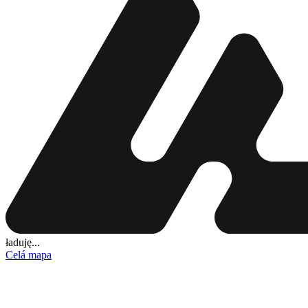
ładuję...
Celá mapa