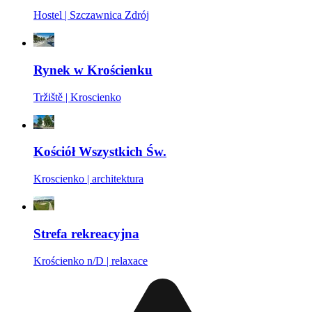
Hostel | Szczawnica Zdrój
Rynek w Krościenku
Tržiště | Kroscienko
Kościół Wszystkich Św.
Kroscienko | architektura
Strefa rekreacyjna
Krościenko n/D | relaxace