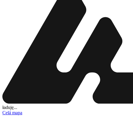
ładuję...
Celá mapa