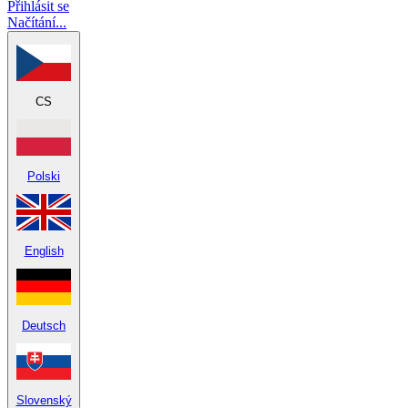
Přihlásit se
Načítání...
CS
Polski
English
Deutsch
Slovenský