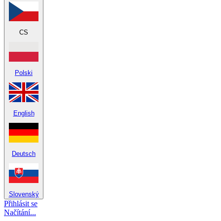
CS
Polski
English
Deutsch
Slovenský
Přihlásit se
Načítání...