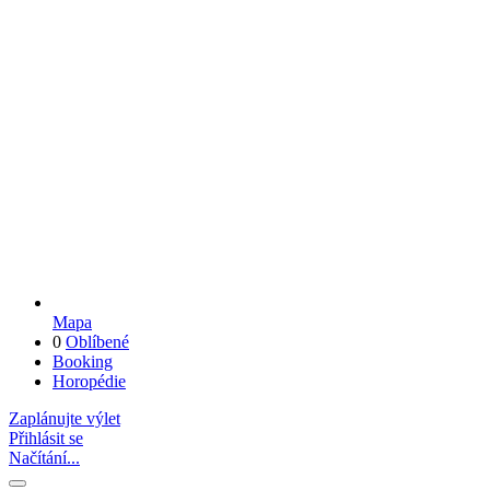
Mapa
0
Oblíbené
Booking
Horopédie
Zaplánujte výlet
Přihlásit se
Načítání...