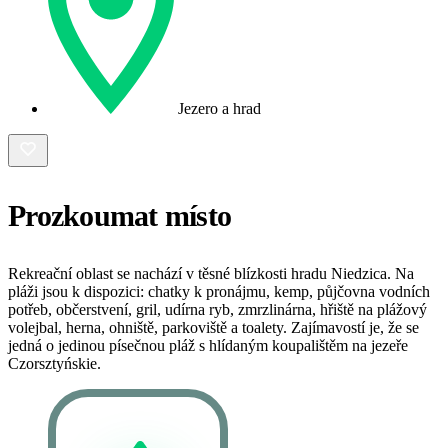
Jezero a hrad
Prozkoumat místo
Rekreační oblast se nachází v těsné blízkosti hradu Niedzica. Na
pláži jsou k dispozici: chatky k pronájmu, kemp, půjčovna vodních
potřeb, občerstvení, gril, udírna ryb, zmrzlinárna, hřiště na plážový
volejbal, herna, ohniště, parkoviště a toalety. Zajímavostí je, že se
jedná o jedinou písečnou pláž s hlídaným koupalištěm na jezeře
Czorsztyńskie.