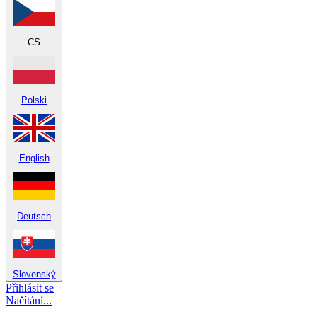
CS
Polski
English
Deutsch
Slovenský
Přihlásit se
Načítání...