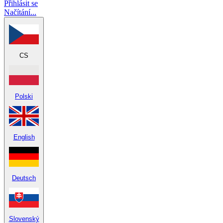
Přihlásit se
Načítání...
CS
Polski
English
Deutsch
Slovenský