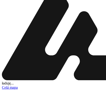
ładuję...
Celá mapa