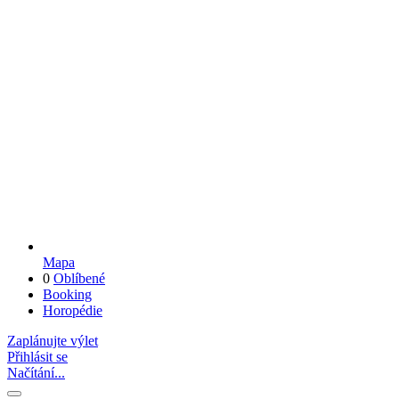
Mapa
0
Oblíbené
Booking
Horopédie
Zaplánujte výlet
Přihlásit se
Načítání...