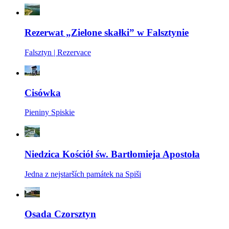
Rezerwat „Zielone skałki” w Falsztynie
Falsztyn | Rezervace
Cisówka
Pieniny Spiskie
Niedzica Kościół św. Bartłomieja Apostoła
Jedna z nejstarších památek na Spiši
Osada Czorsztyn