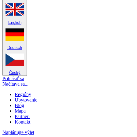
English
Deutsch
Český
Prihlásiť sa
Načítava sa...
Regióny
Ubytovanie
Blog
Mapa
Partneri
Kontakt
Naplánujte výlet