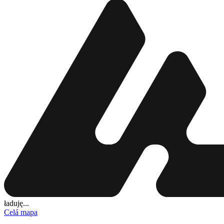
ładuję...
Celá mapa