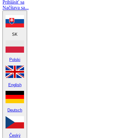
Prihlásiť sa
Načítava sa...
SK
Polski
English
Deutsch
Český