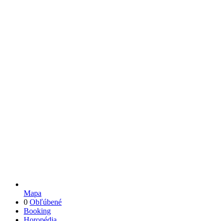
Mapa
0
Obľúbené
Booking
Horopédia