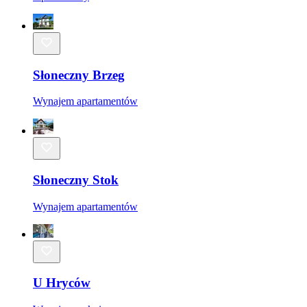
Słoneczny Brzeg
Wynajem apartamentów
Słoneczny Stok
Wynajem apartamentów
U Hryców