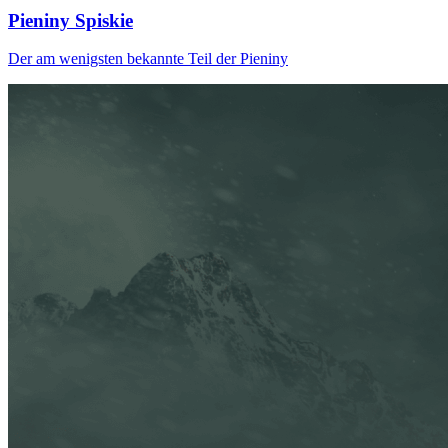
Pieniny Spiskie
Der am wenigsten bekannte Teil der Pieniny