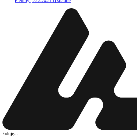
Pieniny | 722-742 m | snadné
ładuję...