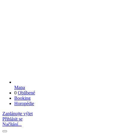
Mapa
0
Oblíbené
Booking
Horopédie
Zaplánujte výlet
Přihlásit se
Načítání...