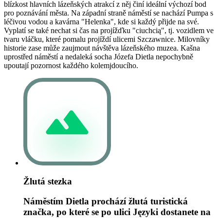
blízkost hlavních lázeňských atrakcí z něj činí ideální výchozí bod
pro poznávání města. Na západní straně náměstí se nachází Pumpa s
léčivou vodou a kavárna "Helenka", kde si každý přijde na své.
Vyplatí se také nechat si čas na projížďku "ciuchcią", tj. vozidlem ve
tvaru vláčku, které pomalu projíždí ulicemi Szczawnice. Milovníky
historie zase může zaujmout návštěva lázeňského muzea. Kašna
uprostřed náměstí a nedaleká socha Józefa Dietla nepochybně
upoutají pozornost každého kolemjdoucího.
Žlutá stezka
Náměstím Dietla prochází žlutá turistická
značka, po které se po ulici Języki dostanete na