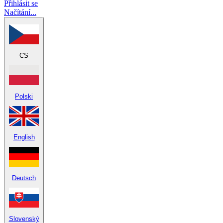
Přihlásit se
Načítání...
CS
Polski
English
Deutsch
Slovenský