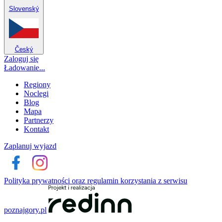
Slovenský
Český
Zaloguj się
Ładowanie...
Regiony
Noclegi
Blog
Mapa
Partnerzy
Kontakt
Zaplanuj wyjazd
Polityka prywatności oraz regulamin korzystania z serwisu
poznajgory.pl