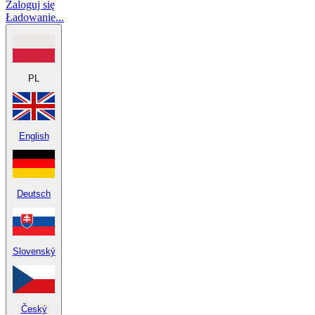
Zaloguj się
Ładowanie...
PL
English
Deutsch
Slovenský
Český