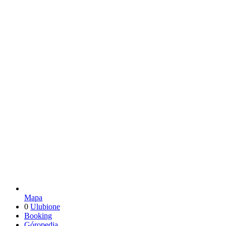
Mapa
0
Ulubione
Booking
Góropedia