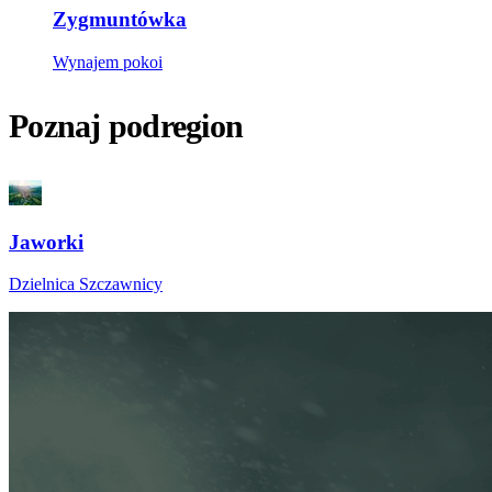
Zygmuntówka
Wynajem pokoi
Poznaj podregion
Jaworki
Dzielnica Szczawnicy