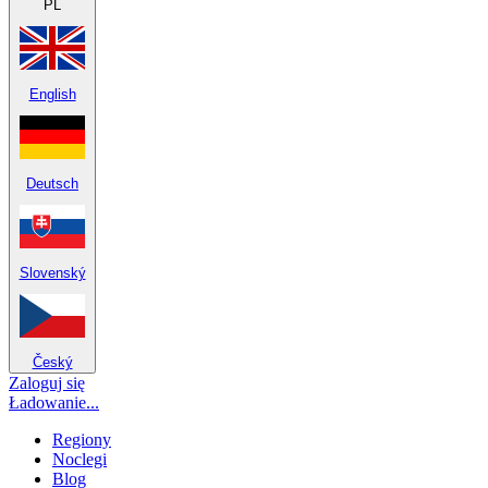
PL
English
Deutsch
Slovenský
Český
Zaloguj się
Ładowanie...
Regiony
Noclegi
Blog