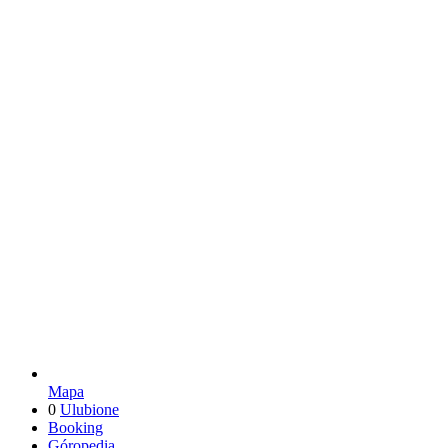
Mapa
0
Ulubione
Booking
Góropedia