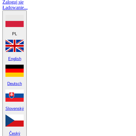
Zaloguj się
Ładowanie...
PL
English
Deutsch
Slovenský
Český