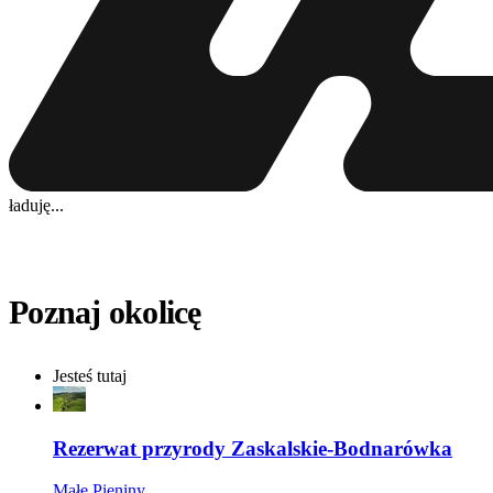
ładuję...
Poznaj okolicę
Jesteś tutaj
Rezerwat przyrody Zaskalskie-Bodnarówka
Małe Pieniny